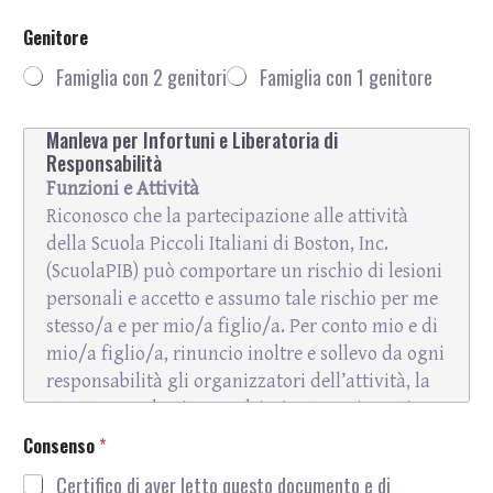
m
Genitore
a
t
Famiglia con 2 genitori
Famiglia con 1 genitore
i
o
d
n
Manleva per Infortuni e Liberatoria di
e
*
Responsabilità
l
*
Funzioni e Attività
P
Riconosco che la partecipazione alle attività
h
della Scuola Piccoli Italiani di Boston, Inc.
o
n
(ScuolaPIB) può comportare un rischio di lesioni
e
personali e accetto e assumo tale rischio per me
c
stesso/a e per mio/a figlio/a. Per conto mio e di
o
r
mio/a figlio/a, rinuncio inoltre e sollevo da ogni
s
responsabilità gli organizzatori dell’attività, la
o
struttura scolastica, qualsiasi ente assicurativo
delle suddette parti, nonché i loro direttori,
Consenso
*
membri del consiglio, funzionari, dipendenti,
Certifico di aver letto questo documento e di
volontari, agenti, rappresentanti o aventi causa,