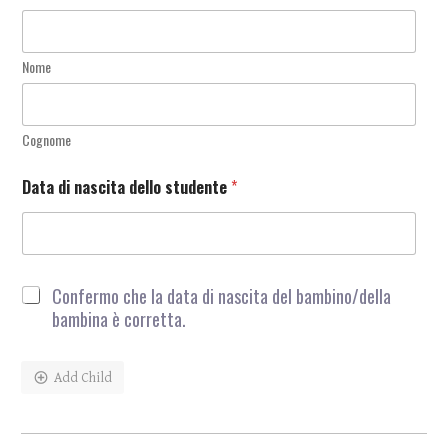
Nome
Cognome
Data di nascita dello studente
*
D
Confermo che la data di nascita del bambino/della
O
bambina è corretta.
B
C
o
Add Child
n
f
i
r